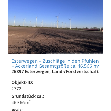
Esterwegen – Zuschläge in den Pfühlen
– Ackerland Gesamtgröße ca. 46.566 m²
26897 Esterwegen, Land-/Forstwirtschaft
Objekt-ID:
2772
Grund­stück ca.:
46.566 m²
Preis: