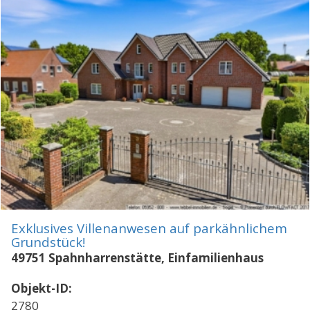
Exklusives Villenanwesen auf parkähnlichem
Grundstück!
49751 Spahnharrenstätte, Einfamilienhaus
Objekt-ID:
2780