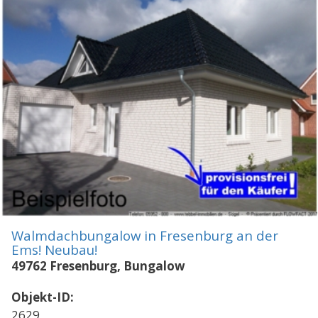
Walmdachbungalow in Fresenburg an der
Ems! Neubau!
49762 Fresenburg, Bungalow
Objekt-ID:
2629