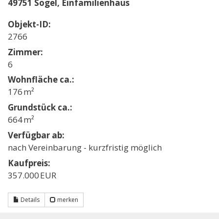
49751 Sögel, Einfamilienhaus
Objekt-ID:
2766
Zimmer:
6
Wohnfläche ca.:
176 m²
Grund­stück ca.:
664 m²
Verfügbar ab:
nach Vereinbarung - kurzfristig möglich
Kaufpreis:
357.000 EUR
Details
merken