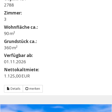
2788
Zimmer:
3
Wohnfläche ca.:
90 m²
Grund­stück ca.:
360 m²
Verfügbar ab:
01.11.2026
Nettokaltmiete:
1.125,00 EUR
Details
merken