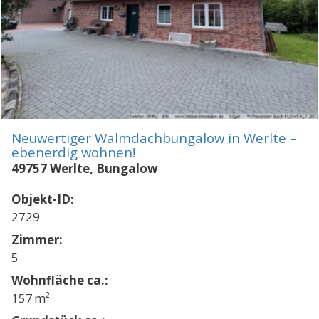
Neuwertiger Walmdachbungalow in Werlte –
ebenerdig wohnen!
49757 Werlte, Bungalow
Objekt-ID:
2729
Zimmer:
5
Wohnfläche ca.:
157 m²