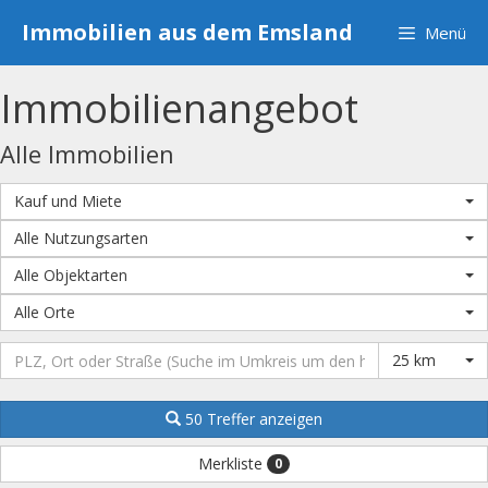
Zum
Immobilien aus dem Emsland
Menü
Inhalt
springen
Immobilien­angebot
Alle Immobilien
Kauf und Miete
Alle Nutzungsarten
Alle Objektarten
Alle Orte
25 km
50 Treffer anzeigen
Merkliste
0