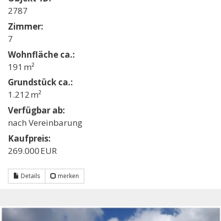
2787
Zimmer:
7
Wohnfläche ca.:
191 m²
Grund­stück ca.:
1.212 m²
Verfügbar ab:
nach Vereinbarung
Kaufpreis:
269.000 EUR
Details
merken