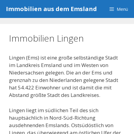
Zum
Immobilien aus dem Emsland
Menü
Inhalt
springen
Immobilien Lingen
Lingen (Ems) ist eine große selbständige Stadt
im Landkreis Emsland und im Westen von
Niedersachsen gelegen. Die an der Ems und
grenznah zu den Niederlanden gelegene Stadt
hat 54.422 Einwohner und ist damit die mit
Abstand größte Stadt des Landkreises.
Lingen liegt im südlichen Teil des sich
hauptsächlich in Nord-Süd-Richtung
ausdehnenden Emslands. Ostsüdöstlich von
Lingen, das überwiegend am östlichen Ufer der