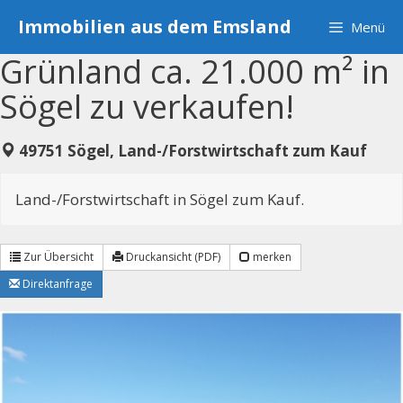
Zum
Immobilien aus dem Emsland
Menü
Inhalt
springen
Grünland ca. 21.000 m² in
Sögel zu verkaufen!
49751 Sögel, Land-/Forstwirtschaft zum Kauf
Land-/Forstwirtschaft in Sögel zum Kauf.
Zur Übersicht
Druckansicht (PDF)
merken
Direktanfrage