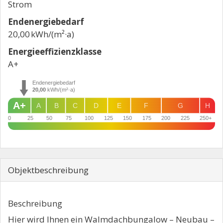
Strom
Endenergie­bedarf
20,00 kWh/(m²·a)
Energie­effizienz­klasse
A+
Endenergiebedarf
20,00
kWh/(m²·a)
A+
A
B
C
D
E
F
G
H
0
25
50
75
100
125
150
175
200
225
250+
Objekt­beschreibung
Beschreibung
Hier wird Ihnen ein Walmdachbungalow – Neubau –