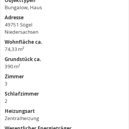
Objekttypen
Bungalow, Haus
Adresse
49751 Sögel
Niedersachsen
Wohnfläche ca.
74,33 m²
Grund­stück ca.
390 m²
Zimmer
3
Schlafzimmer
2
Heizungsart
Zentralheizung
Wesentlicher Energieträger