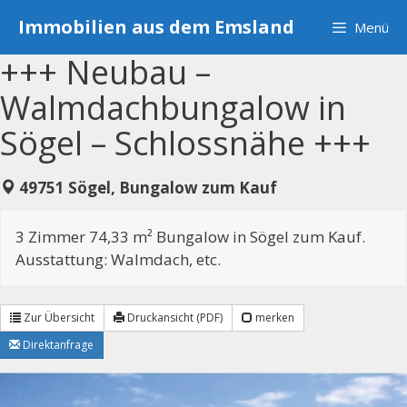
Zum
Immobilien aus dem Emsland
Menü
Inhalt
springen
+++ Neubau –
Walmdachbungalow in
Sögel – Schlossnähe +++
49751 Sögel, Bungalow zum Kauf
3 Zimmer 74,33 m² Bungalow in Sögel zum Kauf.
Ausstattung: Walmdach, etc.
Zur Übersicht
Druckansicht (PDF)
merken
Direktanfrage