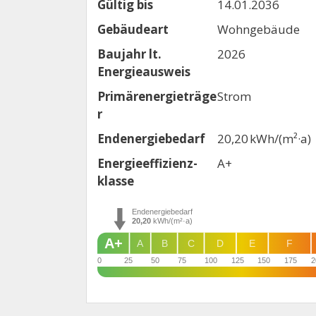
Gültig bis
14.01.2036
Gebäudeart
Wohngebäude
Baujahr lt.
2026
Energieausweis
Primärenergieträge
Strom
r
Endenergie­bedarf
20,20 kWh/(m²·a)
Energie­effizienz­
A+
klasse
Endenergiebedarf
20,20
kWh/(m²·a)
A+
A
B
C
D
E
F
0
25
50
75
100
125
150
175
2