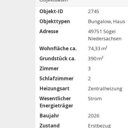
Objekt-ID
2745
Objekttypen
Bungalow, Haus
Adresse
49751 Sögel
Niedersachsen
Wohnfläche ca.
74,33 m²
Grund­stück ca.
390 m²
Zimmer
3
Schlafzimmer
2
Heizungsart
Zentralheizung
Wesentlicher
Strom
Energieträger
Baujahr
2026
Zustand
Erstbezug