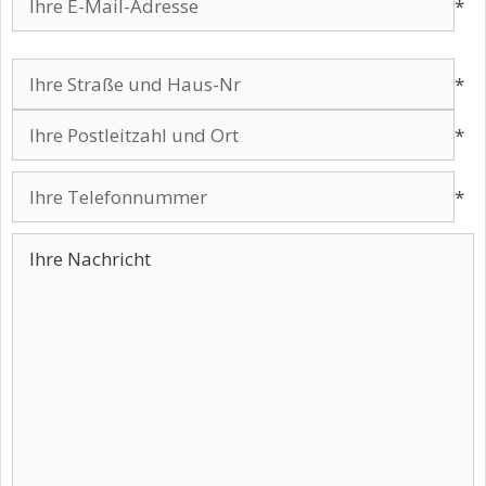
*
Bitte lasse dieses Feld leer.
*
*
*