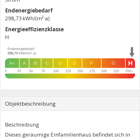
Endenergie­bedarf
298,73 kWh/(m²·a)
Energie­effizienz­klasse
H
Endenergiebedarf
298,73
kWh/(m²·a)
H
A+
A
B
C
D
E
F
G
0
25
50
75
100
125
150
175
200
225
250+
Objekt­beschreibung
Beschreibung
Dieses geräumige Einfamilienhaus befindet sich in