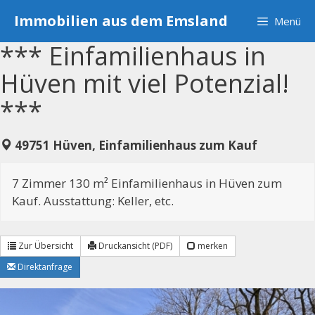
Zum
Immobilien aus dem Emsland
Menü
Inhalt
springen
*** Einfamilienhaus in
Hüven mit viel Potenzial!
***
49751 Hüven, Einfamilienhaus zum Kauf
7 Zimmer 130 m² Einfamilienhaus in Hüven zum
Kauf. Ausstattung: Keller, etc.
Zur Übersicht
Druckansicht (PDF)
merken
Direktanfrage