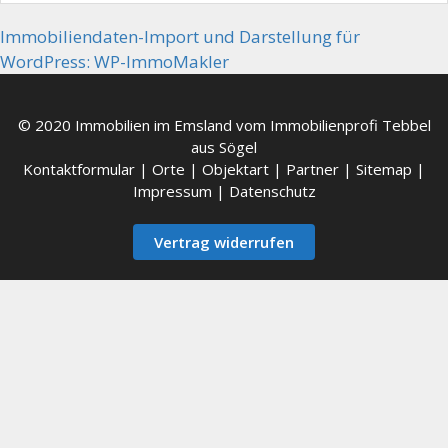
Immobiliendaten-Import und Darstellung für
WordPress: WP-ImmoMakler
© 2020 Immobilien im Emsland vom Immobilienprofi Tebbel
aus Sögel
Kontaktformular
|
Orte
|
Objektart
|
Partner
|
Sitemap
|
Impressum
|
Datenschutz
Vertrag widerrufen