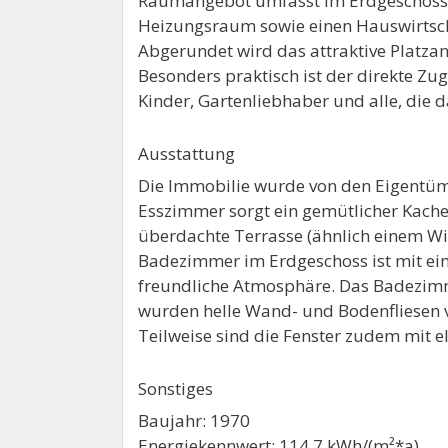
Raumangebot umfasst im Erdgeschoss W
Heizungsraum sowie einen Hauswirtsch
Abgerundet wird das attraktive Platz
Besonders praktisch ist der direkte Z
Kinder, Gartenliebhaber und alle, die
Ausstattung
Die Immobilie wurde von den Eigentüme
Esszimmer sorgt ein gemütlicher Kache
überdachte Terrasse (ähnlich einem Win
Badezimmer im Erdgeschoss ist mit ein
freundliche Atmosphäre. Das Badezim
wurden helle Wand- und Bodenfliesen v
Teilweise sind die Fenster zudem mit el
Sonstiges
Baujahr: 1970
Energiekennwert: 114,7 kWh/(m²*a)