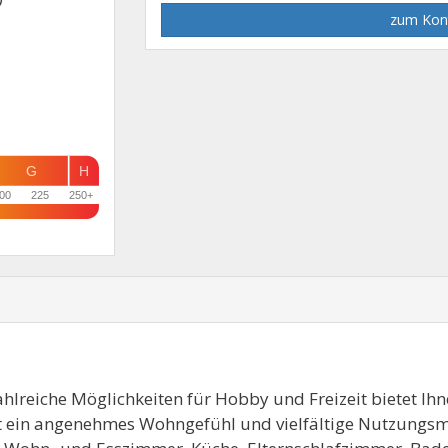
zum Kon
G
H
00
225
250+
zahlreiche Möglichkeiten für Hobby und Freizeit bietet Ih
t ein angenehmes Wohngefühl und vielfältige Nutzungsm