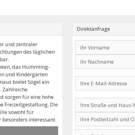
Direktanfrage
er und zentraler
ichtungen des täglichen
bar.
anken, das Hümmling-
Bitte lasse dieses Feld l
Bitte lasse dieses Feld l
len und Kindergärten
inaus bietet Sögel ein
. Zahlreiche
Bitte lasse dieses Feld l
d sorgen für eine hohe
 Freizeitgestaltung. Die
lie sowohl für
r besonders interessant.