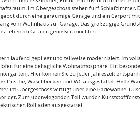
ohn- und Esszimmer, Küche, Elternschlafzimmer, Badez
aftsraum. Im Obergeschoss stehen fünf Schlafzimmer, 
angebot durch eine geräumige Garage und ein Carport mi
ugang vom Wohnhaus zur Garage. Das großzügige Grundst
 das Leben im Grünen genießen möchten.
rn laufend gepflegt und teilweise modernisiert. Im voll
lofen für eine behagliche Wohnatmosphäre. Ein besondere
tergarten). Hier können Sie zu jeder Jahreszeit entspan
er Dusche, Waschbecken und WC ausgestattet. Helle Wan
mer im Obergeschoss verfügt über eine Badewanne, Dus
erlegt. Zum überwiegenden Teil wurden Kunststofffenste
ektrischen Rollläden ausgestattet.