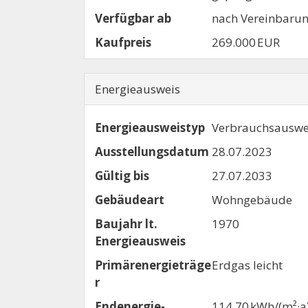
Verfügbar ab
nach Vereinbaru
Kaufpreis
269.000 EUR
Energieausweis
Energieausweistyp
Verbrauchs­auswe
Ausstellungsdatum
28.07.2023
Gültig bis
27.07.2033
Gebäudeart
Wohngebäude
Baujahr lt.
1970
Energieausweis
Primärenergieträge
Erdgas leicht
r
Endenergie­
114,70 kWh/(m²·a