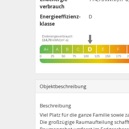
verbrauch
Energie­effizienz­
D
klasse
Endenergieverbrauch
114,70
kWh/(m²·a)
D
A+
A
B
C
E
F
0
25
50
75
100
125
150
175
2
Objekt­beschreibung
Beschreibung
Viel Platz für die ganze Familie sowie 
Die großzügige Raumaufteilung schaff