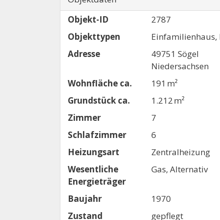
Objekt-ID
2787
Objekttypen
Einfamilienhaus,
Adresse
49751 Sögel
Niedersachsen
Wohnfläche ca.
191 m²
Grund­stück ca.
1.212 m²
Zimmer
7
Schlafzimmer
6
Heizungsart
Zentralheizung
Wesentliche
Gas, Alternativ
Energieträger
Baujahr
1970
Zustand
gepflegt