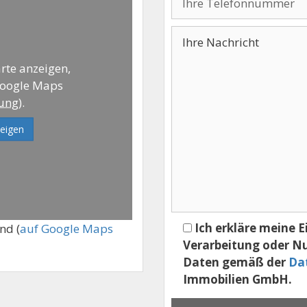
rte anzeigen,
Google Maps
rung
).
eigen
Ich erkläre meine E
nd (
auf Google Maps
Verarbeitung oder N
Daten gemäß der
Da
Immobilien GmbH.