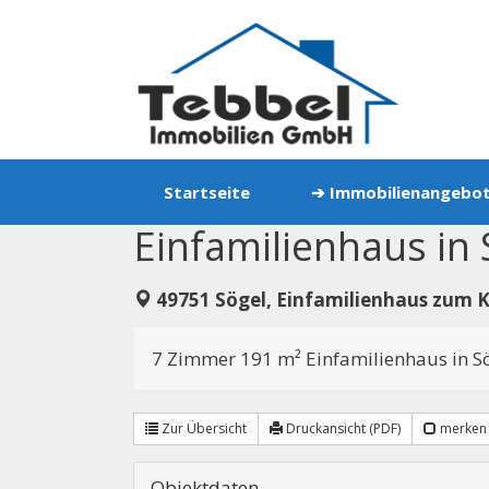
Zum
Inhalt
springen
Startseite
➔ Immobilienangebo
Einfamilienhaus in S
49751 Sögel, Einfamilienhaus zum 
7 Zimmer 191 m² Einfamilienhaus in S
Zur Übersicht
Druckansicht (PDF)
merken
Objektdaten