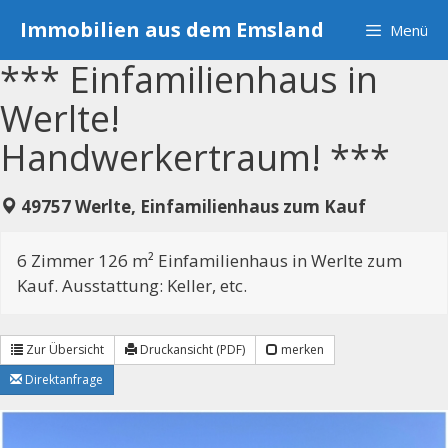
Zum
Immobilien aus dem Emsland
Menü
Inhalt
springen
*** Einfamilienhaus in
Werlte!
Handwerkertraum! ***
49757 Werlte, Einfamilienhaus zum Kauf
6 Zimmer 126 m² Einfamilienhaus in Werlte zum
Kauf. Ausstattung: Keller, etc.
Zur Übersicht
Druckansicht (PDF)
merken
Direktanfrage