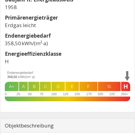
1958
Primärenergieträger
Erdgas leicht
Endenergie­bedarf
358,50 kWh/(m²·a)
Energie­effizienz­klasse
H
Endenergiebedarf
358,50
kWh/(m²·a)
H
A+
A
B
C
D
E
F
G
0
25
50
75
100
125
150
175
200
225
250+
Objekt­beschreibung