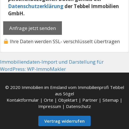
Datenschutzerklärung
der Tebbel Immobilien
GmbH.
Ihre Daten werden SSL- verschlüsselt übertragen
Immobiliendaten-Import und Darstellung für
WordPress: WP-ImmoMakler
© 2020 Immobilien im Emsland vom Immobilienprofi Tebbel
aus Sögel
Kontaktformular
|
Orte
|
Objektart
|
Partner
|
Sitemap
|
Impressum
|
Datenschutz
Vertrag widerrufen