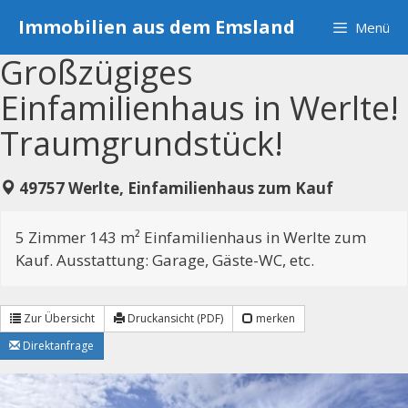
Zum
Immobilien aus dem Emsland
Menü
Inhalt
springen
Großzügiges
Einfamilienhaus in Werlte!
Traumgrundstück!
49757 Werlte, Einfamilienhaus zum Kauf
5 Zimmer 143 m² Einfamilienhaus in Werlte zum
Kauf. Ausstattung: Garage, Gäste-WC, etc.
Zur Übersicht
Druckansicht (PDF)
merken
Direktanfrage