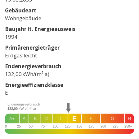
Gebäudeart
Wohngebäude
Baujahr lt. Energieausweis
1994
Primärenergieträger
Erdgas leicht
Endenergie­verbrauch
132,00 kWh/(m²·a)
Energie­effizienz­klasse
E
Endenergieverbrauch
132,00
kWh/(m²·a)
E
A+
A
B
C
D
F
G
H
0
25
50
75
100
125
150
175
200
225
250+