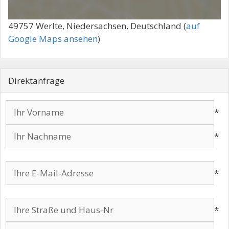
49757 Werlte, Niedersachsen, Deutschland (
auf
Google Maps ansehen
)
Direktanfrage
*
*
Bitte lasse dieses Feld leer.
Bitte lasse dieses Feld leer.
*
Bitte lasse dieses Feld leer.
*