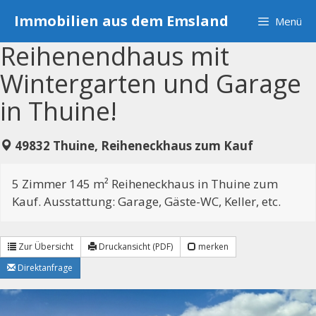
Zum
Immobilien aus dem Emsland
Menü
Inhalt
springen
Reihenendhaus mit
Wintergarten und Garage
in Thuine!
49832 Thuine, Reiheneckhaus zum Kauf
5 Zimmer 145 m² Reiheneckhaus in Thuine zum
Kauf. Ausstattung: Garage, Gäste-WC, Keller, etc.
Zur Übersicht
Druckansicht (PDF)
merken
Direktanfrage