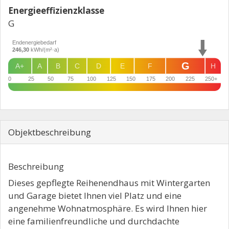
Energie­effizienz­klasse
G
Endenergiebedarf
246,30
kWh/(m²·a)
G
A+
A
B
C
D
E
F
H
0
25
50
75
100
125
150
175
200
225
250+
Objekt­beschreibung
Beschreibung
Dieses gepflegte Reihenendhaus mit Wintergarten
und Garage bietet Ihnen viel Platz und eine
angenehme Wohnatmosphäre. Es wird Ihnen hier
eine familienfreundliche und durchdachte