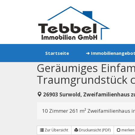
Zum
Inhalt
springen
Startseite
➔ Immobilienangebo
Geräumiges Einfami
Traumgrundstück c
26903 Surwold, Zweifamilienhaus 
10 Zimmer 261 m² Zweifamilienhaus in
Zur Übersicht
Druckansicht (PDF)
merken