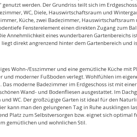
" genutzt werden. Der Grundriss teilt sich im Erdgescho
ezimmer, WC, Diele, Hauswirtschaftsraum und Wintergar
szimmer, Küche, zwei Badezimmer, Hauswirtschaftsraum
dentiefe Fensterelement einen direkten Zugang zum Bal
ie Annehmlichkeit eines wunderbaren Gartenbereichs ist
liegt direkt angrenzend hinter dem Gartenbereich und ist
iges Wohn-/Esszimmer und eine gemütliche Küche mit Pla
 und moderner Fußboden verlegt. Wohlfühlen im eigenen
. Das moderne Badezimmer im Erdgeschoss ist mit eine
chönen Wand- und Bodenfliesen ausgestattet. Im Dachg
nd WC. Der großzügige Garten ist ideal für den Naturl
Hier kann man den gelungenen Tag in Ruhe ausklingen l
end Platz zum Selbstversorgen bzw. eignet sich optimal f
nem gemütlichen und wohnlichen Stil.