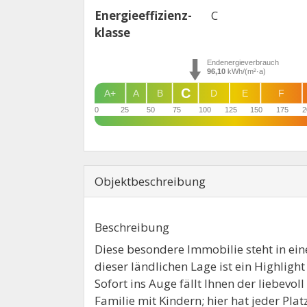
Energie­effizienz­
C
klasse
Endenergieverbrauch
96,10
kWh/(m²·a)
C
A+
A
B
D
E
F
0
25
50
75
100
125
150
175
2
Objekt­beschreibung
Beschreibung
Diese besondere Immobilie steht in ein
dieser ländlichen Lage ist ein Highlig
Sofort ins Auge fällt Ihnen der liebevo
Familie mit Kindern; hier hat jeder P