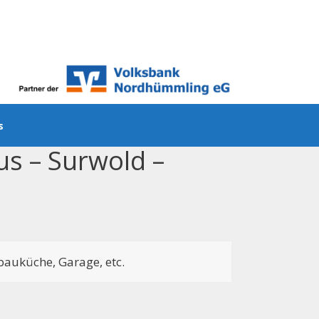
ns
us – Surwold –
auküche, Garage, etc.