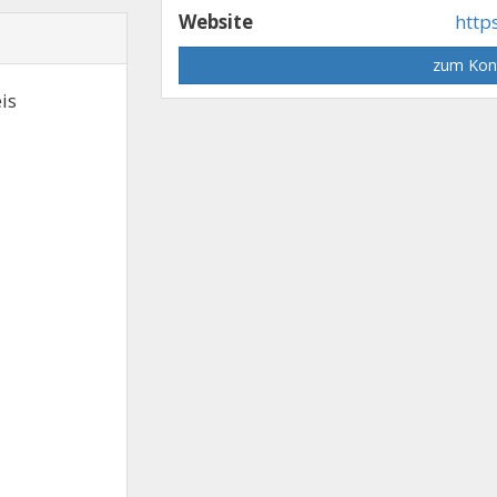
Website
http
zum Kon
is