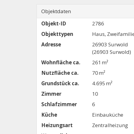
Objektdaten
Objekt-ID
2786
Objekttypen
Haus, Zweifamili
Adresse
26903 Surwold
(26903 Surwold)
Wohnfläche ca.
261 m²
Nutzfläche ca.
70 m²
Grund­stück ca.
4.695 m²
Zimmer
10
Schlafzimmer
6
Küche
Einbauküche
Heizungsart
Zentralheizung