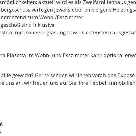
möglichkeiten; aktuell wird es als Zweifamilienhaus gen
ergeschoss verfügen jeweils über eine eigene Heizungs
 angrenzend zum Wohn-/Esszimmer
eschoß sind inklusive.
stern mit Isolierverglasung bzw. Dachfenstern ausgestatt
rma Piazetta im Wohn- und Esszimmer kann optional erw
obilie geweckt? Gerne senden wir Ihnen vorab das Expos
ie uns an, wir freuen uns auf Sie. Ihre Tebbel Immobili
ht
s