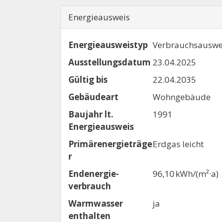
Energieausweis
Energieausweistyp
Verbrauchs­auswe
Ausstellungsdatum
23.04.2025
Gültig bis
22.04.2035
Gebäudeart
Wohngebäude
Baujahr lt.
1991
Energieausweis
Primärenergieträge
Erdgas leicht
r
Endenergie­
96,10 kWh/(m²·a)
verbrauch
Warmwasser
ja
enthalten