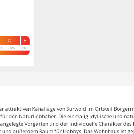
G
H
00
225
250+
er attraktiven Kanallage von Surwold im Ortsteil Börge
ht für den Naturliebhaber. Die einmalig idyllische und na
ll angelegte Vorgarten und der individuelle Charakter des
latz und außerdem Raum für Hobbys. Das Wohnhaus ist ge