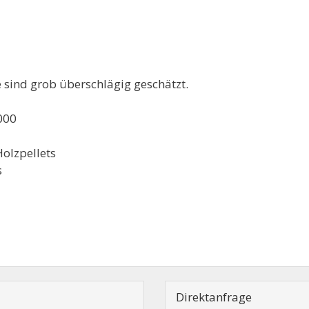
sind grob überschlägig geschätzt.
000
olzpellets
s
Direktanfrage