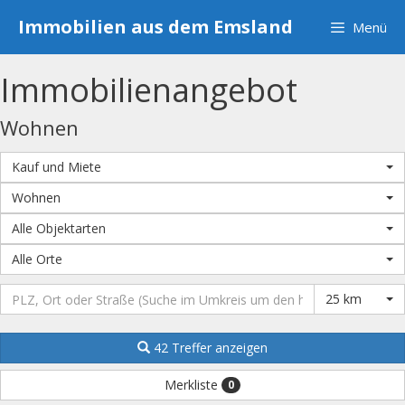
Zum
Immobilien aus dem Emsland
Menü
Inhalt
springen
Immobilien­angebot
Wohnen
Kauf und Miete
Wohnen
Alle Objektarten
Alle Orte
25 km
42 Treffer anzeigen
Merkliste
0