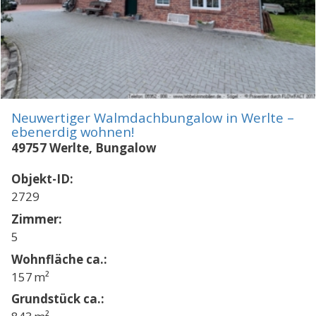
Neuwertiger Walmdachbungalow in Werlte –
ebenerdig wohnen!
49757 Werlte, Bungalow
Objekt-ID:
2729
Zimmer:
5
Wohnfläche ca.:
157 m²
Grund­stück ca.: