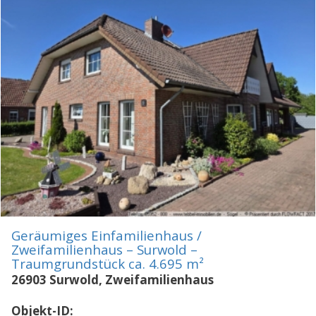
Geräumiges Einfamilienhaus /
Zweifamilienhaus – Surwold –
Traumgrundstück ca. 4.695 m²
26903 Surwold, Zweifamilienhaus
Objekt-ID: