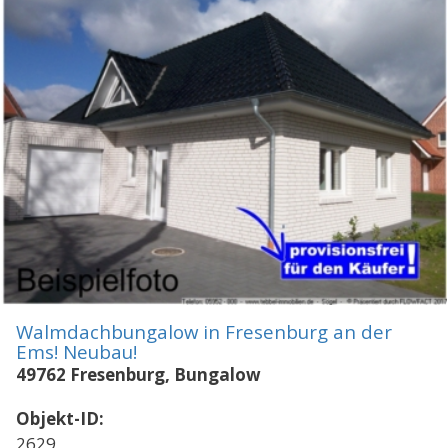
Walmdachbungalow in Fresenburg an der
Ems! Neubau!
49762 Fresenburg, Bungalow
Objekt-ID:
2629