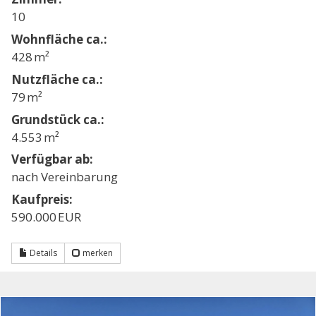
10
Wohnfläche ca.:
428 m²
Nutzfläche ca.:
79 m²
Grund­stück ca.:
4.553 m²
Verfügbar ab:
nach Vereinbarung
Kaufpreis:
590.000 EUR
Details
merken