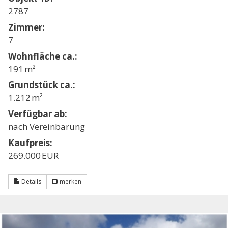
2787
Zimmer:
7
Wohnfläche ca.:
191 m²
Grund­stück ca.:
1.212 m²
Verfügbar ab:
nach Vereinbarung
Kaufpreis:
269.000 EUR
Details
merken