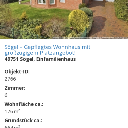
Sögel – Gepflegtes Wohnhaus mit
großzügigem Platzangebot!
49751 Sögel, Einfamilienhaus
Objekt-ID:
2766
Zimmer:
6
Wohnfläche ca.:
176 m²
Grund­stück ca.:
664 m²