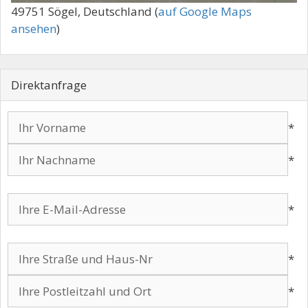
49751 Sögel, Deutschland (
auf Google Maps
ansehen
)
Direktanfrage
*
*
Bitte lasse dieses Feld leer.
Bitte lasse dieses Feld leer.
*
Bitte lasse dieses Feld leer.
*
*