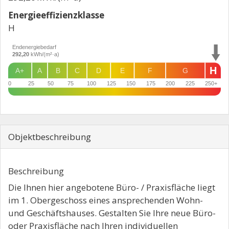
Energie­effizienz­klasse
H
Endenergiebedarf
292,20
kWh/(m²·a)
H
A+
A
B
C
D
E
F
G
0
25
50
75
100
125
150
175
200
225
250+
Objekt­beschreibung
Beschreibung
Die Ihnen hier angebotene Büro- / Praxisfläche liegt
im 1. Obergeschoss eines ansprechenden Wohn-
und Geschäftshauses. Gestalten Sie Ihre neue Büro-
oder Praxisfläche nach Ihren individuellen