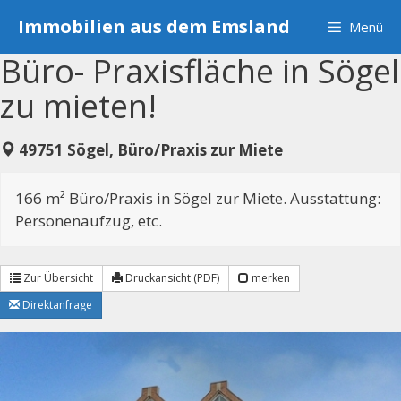
Zum
Immobilien aus dem Emsland
Menü
Inhalt
springen
Büro- Praxisfläche in Sögel
zu mieten!
49751 Sögel, Büro/Praxis zur Miete
166 m² Büro/Praxis in Sögel zur Miete. Ausstattung:
Personenaufzug, etc.
Zur Übersicht
Druckansicht (PDF)
merken
Direktanfrage