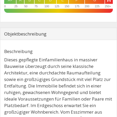
A+
A
B
C
D
E
F
G
0
25
50
75
100
125
150
175
200
225
250+
Objekt­beschreibung
Beschreibung
Dieses gepflegte Einfamilienhaus in massiver
Bauweise überzeugt durch seine klassische
Architektur, eine durchdachte Raumaufteilung
sowie ein großzügiges Grundstück mit viel Platz zur
Entfaltung. Die Immobilie befindet sich in einer
ruhigen, gewachsenen Wohngegend und bietet
ideale Voraussetzungen für Familien oder Paare mit
Platzbedarf. Im Erdgeschoss erwartet Sie ein
großzügiger Wohnbereich. Vom Esszimmer aus