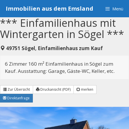
Zum
Immobilien aus dem Emsland
Menü
Inhalt
springen
*** Einfamilienhaus mit
Wintergarten in Sögel ***
49751 Sögel, Einfamilienhaus zum Kauf
6 Zimmer 160 m² Einfamilienhaus in Sögel zum
Kauf. Ausstattung: Garage, Gäste-WC, Keller, etc.
Zur Übersicht
Druckansicht (PDF)
merken
Direktanfrage