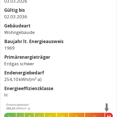
03.03.2026
Gültig bis
02.03.2036
Gebäudeart
Wohngebäude
Baujahr lt. Energieausweis
1969
Primärenergieträger
Erdgas schwer
Endenergie­bedarf
254,10 kWh/(m²·a)
Energie­effizienz­klasse
H
Endenergiebedarf
254,10
kWh/(m²·a)
H