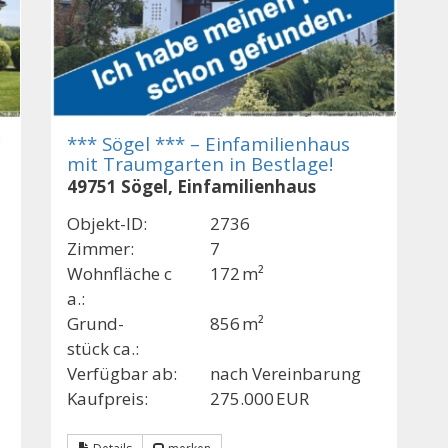
*** Sögel *** – Einfamilienhaus
mit Traumgarten in Bestlage!
49751 Sögel, Einfamilienhaus
Objekt-ID:
2736
Zimmer:
7
Wohnfläche c
172 m²
a.:
Grund­
856 m²
stück ca.:
Verfügbar ab:
nach Vereinbarung
Kaufpreis:
275.000 EUR