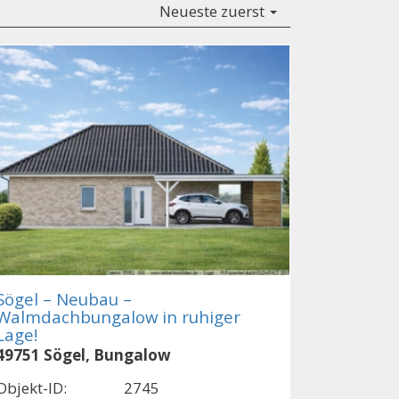
Neueste zuerst
Sögel – Neubau –
Walmdachbungalow in ruhiger
Lage!
49751 Sögel, Bungalow
Objekt-ID:
2745