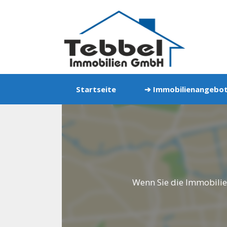
Zum
Inhalt
springen
Startseite
➔ Immobilienangebo
Wenn Sie die Immobilie