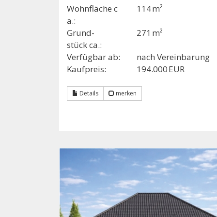
Wohnfläche c
114 m²
a.:
Grund­
271 m²
stück ca.:
Verfügbar ab:
nach Vereinbarung
Kaufpreis:
194.000 EUR
Details
merken