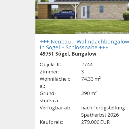
+++ Neubau – Walmdachbungalow
in Sögel – Schlossnähe +++
49751 Sögel, Bungalow
Objekt-ID:
2744
Zimmer:
3
Wohnfläche c
74,33 m²
a.:
Grund­
390 m²
stück ca.:
Verfügbar ab:
nach Fertigstellung -
Spätherbst 2026
Kaufpreis:
279.000 EUR