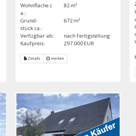
Wohnfläche c
82 m²
a.:
Grund­
672 m²
stück ca.:
Verfügbar ab:
nach Fertigstellung
Kaufpreis:
297.000 EUR
Details
merken