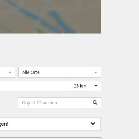
Alle Orte
25 km
gen!