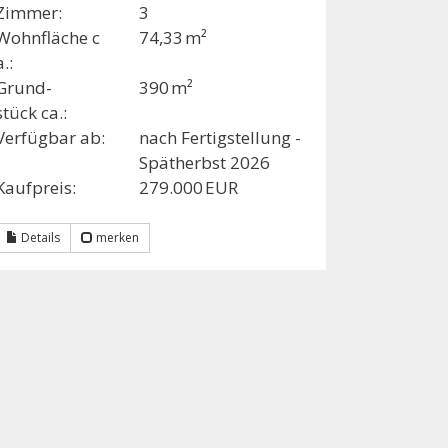
Zimmer:
3
Wohnfläche c
74,33 m²
a.:
Grund­
390 m²
stück ca.:
Verfügbar ab:
nach Fertigstellung -
Spätherbst 2026
Kaufpreis:
279.000 EUR
Details
merken