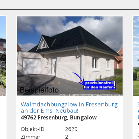
Walmdachbungalow in Fresenburg
an der Ems! Neubau!
49762 Fresenburg, Bungalow
Objekt-ID:
2629
Zimmer:
2