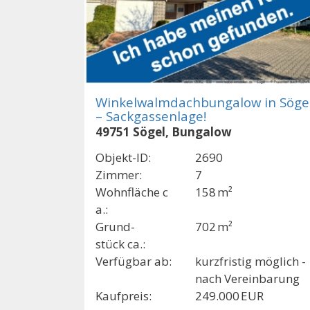
Winkelwalmdachbungalow in Söge
– Sackgassenlage!
49751 Sögel, Bungalow
Objekt-ID:
2690
Zimmer:
7
Wohnfläche c
158 m²
a.:
Grund­
702 m²
stück ca.:
Verfügbar ab:
kurzfristig möglich -
nach Vereinbarung
Kaufpreis:
249.000 EUR