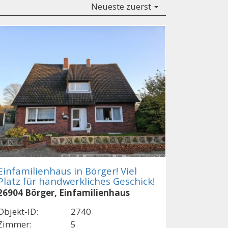
Neueste zuerst
Einfamilienhaus in Börger! Viel
Platz für handwerkliches Geschick!
26904 Börger, Einfamilienhaus
Objekt-ID:
2740
Zimmer:
5