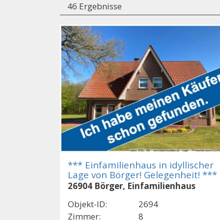
46 Ergebnisse
*** Einfamilienhaus in idyllischer
Lage von Börger! Gelegenheit! ***
26904 Börger, Einfamilienhaus
Objekt-ID:
2694
Zimmer:
8