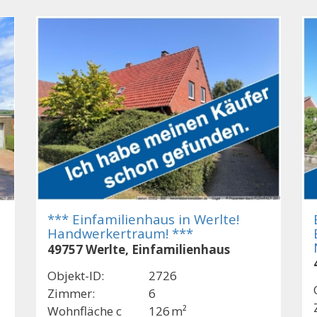
*** Einfamilienhaus in Werlte!
Handwerkertraum! ***
49757 Werlte, Einfamilienhaus
Objekt-ID:
2726
Zimmer:
6
Wohnfläche c
126 m²