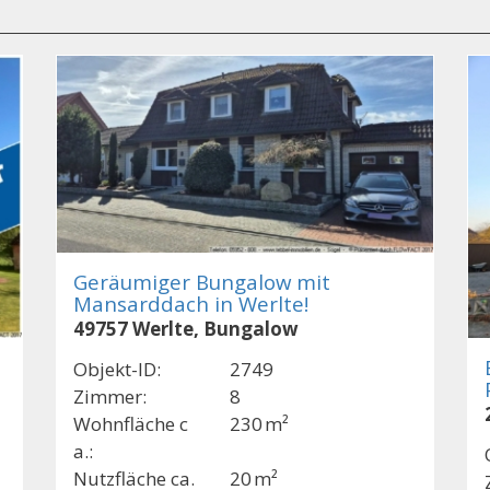
Geräumiger Bungalow mit
Mansarddach in Werlte!
49757 Werlte, Bungalow
Objekt-ID:
2749
Zimmer:
8
Wohnfläche c
230 m²
a.:
Nutzfläche ca.
20 m²