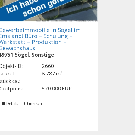
Gewerbeimmobilie in Sögel im
Emsland! Büro – Schulung –
Werkstatt – Produktion –
Gewächshaus!
49751 Sögel, Sonstige
Objekt-ID:
2660
Grund­
8.787 m²
stück ca.:
Kaufpreis:
570.000 EUR
Details
merken