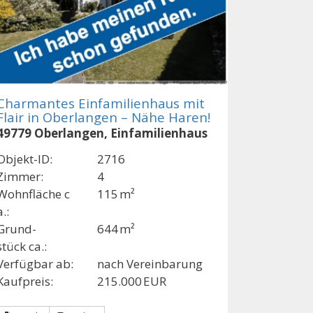
Charmantes Einfamilienhaus mit
Flair in Oberlangen – Nähe Haren!
49779 Oberlangen, Einfamilienhaus
Objekt-ID:
2716
Zimmer:
4
Wohnfläche c
115 m²
a.:
Grund­
644 m²
stück ca.:
Verfügbar ab:
nach Vereinbarung
Kaufpreis:
215.000 EUR