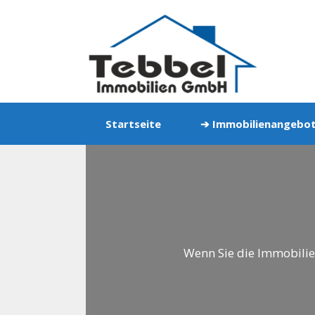
Zum
Inhalt
springen
Startseite
➔ Immobilienangebo
Wenn Sie die Immobilie