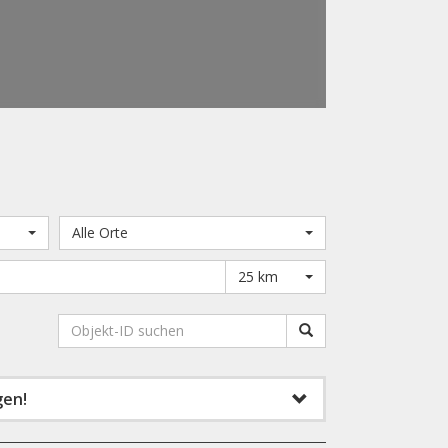
Alle Orte
25 km
gen!