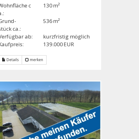
Wohnfläche c
130 m²
a.:
Grund­
536 m²
stück ca.:
Verfügbar ab:
kurzfristig möglich
Kaufpreis:
139.000 EUR
Details
merken