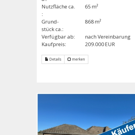
Nutzfläche ca.
65 m²
:
Grund­
868 m²
stück ca.:
Verfügbar ab:
nach Vereinbarung
Kaufpreis:
209.000 EUR
Details
merken