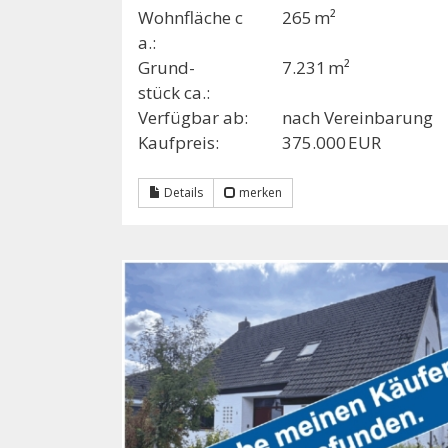
Wohnfläche c
265 m²
a.:
Grund­
7.231 m²
stück ca.:
Verfügbar ab:
nach Vereinbarung
Kaufpreis:
375.000 EUR
Details
merken