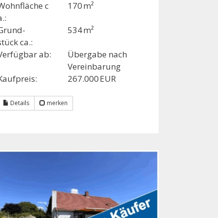
Wohnfläche c
170 m²
a.:
Grund­
534 m²
stück ca.:
Verfügbar ab:
Übergabe nach
Vereinbarung
Kaufpreis:
267.000 EUR
Details
merken