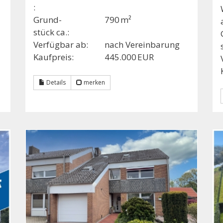
:
Grund­
790 m²
stück ca.:
Verfügbar ab:
nach Vereinbarung
Kaufpreis:
445.000 EUR
Details
merken