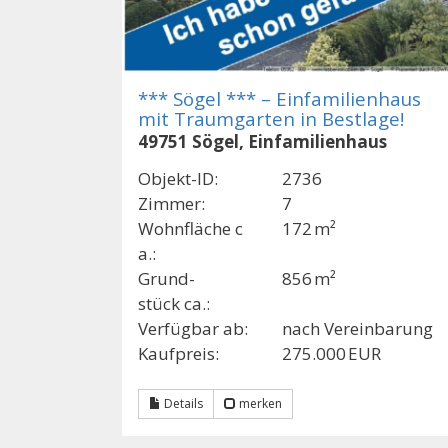
*** Sögel *** – Einfamilienhaus
mit Traumgarten in Bestlage!
49751 Sögel, Einfamilienhaus
Objekt-ID:
2736
Zimmer:
7
Wohnfläche c
172 m²
a.:
Grund­
856 m²
stück ca.:
Verfügbar ab:
nach Vereinbarung
Kaufpreis:
275.000 EUR
Details
merken