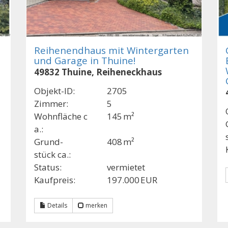
Reihenendhaus mit Wintergarten
und Garage in Thuine!
49832 Thuine, Reiheneckhaus
Objekt-ID:
2705
Zimmer:
5
Wohnfläche c
145 m²
a.:
Grund­
408 m²
stück ca.:
Status:
vermietet
Kaufpreis:
197.000 EUR
Details
merken