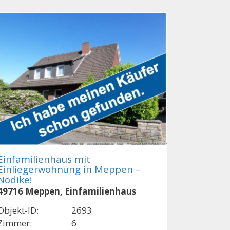
Einfamilienhaus mit
Einliegerwohnung in Meppen –
Nödike!
49716 Meppen, Einfamilienhaus
Objekt-ID:
2693
Zimmer:
6