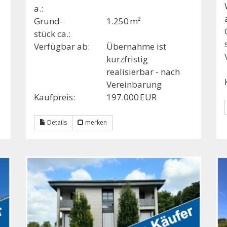
a.:
Grund­
1.250 m²
stück ca.:
Verfügbar ab:
Übernahme ist
kurzfristig
realisierbar - nach
Vereinbarung
Kaufpreis:
197.000 EUR
Details
merken